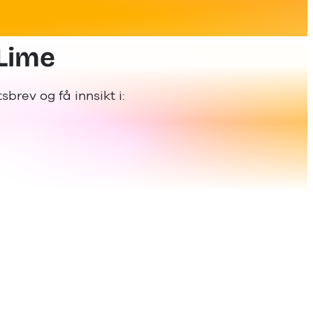
 Lime
rev og få innsikt i: