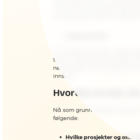
Ved å lagre kunde- og prospek
struktur kan de enkelt segmente
som gjør det enklere å målrette
Salgsstatistikk
For å lage realistiske salgspro
tatt å selge lignende boliger t
nødvendig? Hvilke boliger har s
innsats?
Hvordan bruker de
Nå som grunnarbeidet er gjort o
følgende:
Hvilke prosjekter og områd