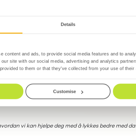
r med langsiktige prosjekter, er det avgjørende å 
erktøy for å opprettholde en jevn og personlig t
Details
 e-poster og SMS-utsendelser kan de enkelt styre
e content and ads, to provide social media features and to analy
 our site with our social media, advertising and analytics partn
e, får færre utsendelser eller annet innhold som ka
 provided to them or that they’ve collected from your use of their
nyhetsbrev, får jevnlige oppdateringer.
Customise
skaper Nordisk Boligbygg treffsikre kampanjer som 
 hvordan vi kan hjelpe deg med å lykkes bedre med d