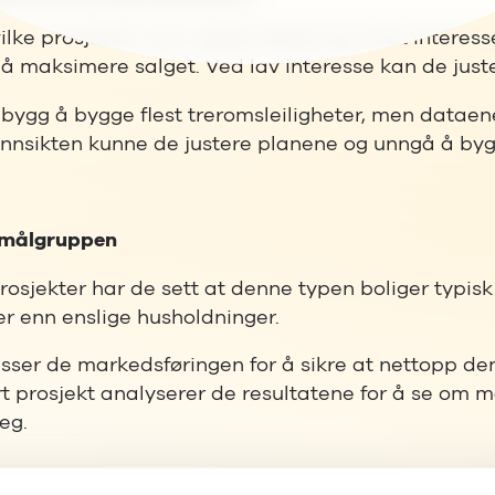
lke prosjekter som vekker størst og minst interess
r å maksimere salget. Ved lav interesse kan de juste
ligbygg å bygge flest treromsleiligheter, men datae
innsikten kunne de justere planene og unngå å byg
 målgruppen
osjekter har de sett at denne typen boliger typisk 
er enn enslige husholdninger.
asser de markedsføringen for å sikre at nettopp 
ert prosjekt analyserer de resultatene for å se om
eg.
trategier