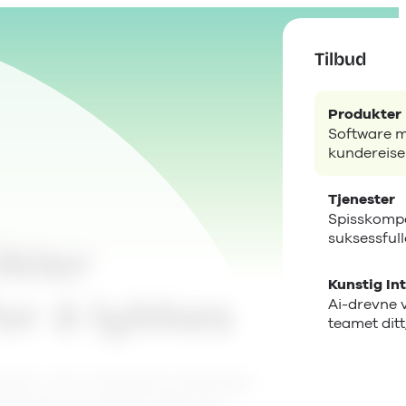
Tilbud
Produkter
Software m
kundereise
Tjenester
Spisskompe
suksessful
kler
Kunstig Int
or å lykkes
Ai-drevne 
teamet ditt,
fiktivt, men realistisk kundecase
tvikler kan bruke data til å