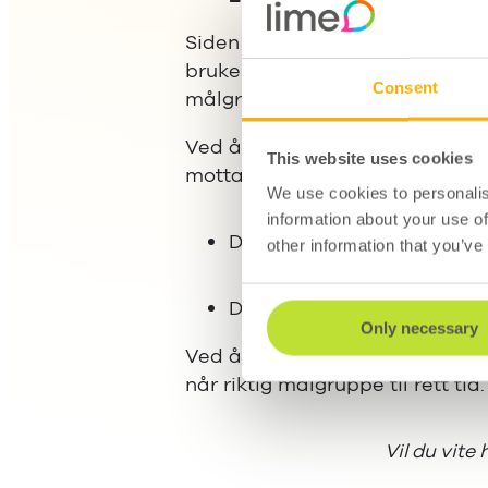
Siden Nordisk Boligbygg operere
bruker marketing automation-v
Consent
målgruppen.
Ved å sette opp automatiserte
This website uses cookies
mottakernes engasjement:
We use cookies to personalis
information about your use of
De som ikke viser interess
other information that you’ve
De som klikker på lenker i 
Only necessary
Ved å strukturere dataene sine 
når riktig målgruppe til rett tid.
Vil du vite