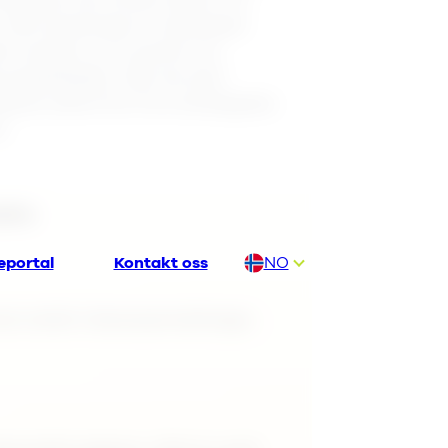
 Vårt eksempel er selskapet
t verdien av å samle inn,
prospektdata. Når de skal
taene aktivt for å ta strategiske
n.
dre:
eportal
Kontakt oss
NO
DA
et antall interessemeldinger,
DE
EN
FI
NL