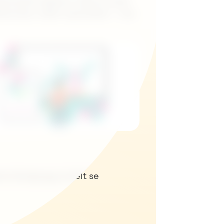
ensielle kjøpere. Med en god
SV
feranser, alder og bosted – noe
isk Boligbygg enkelt se