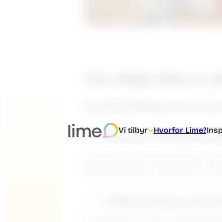
Hva slags data er d
Nordisk Boligbygg ser på flere
Vi tilbyr
Hvorfor Lime?
Insp
Interesse for tidligere pros
Hvordan har etterspørselen vær
klikk på lenker i nyhetsbrev o
Tidligere kunder og potens