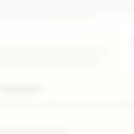
tdata har de bygget en verdifull database med pot
re etter faktorer som tidligere interesse, boligpre
 nye prosjekter mot riktig publikum.
gnoser analyserer de hvor lang tid det har
idligere. Hvor mange visninger har vært
olgt raskest, og hvilke har krevd mer
 dataene?
g alle data er samlet inn og strukturert, kan Nord
er som er mest attraktive