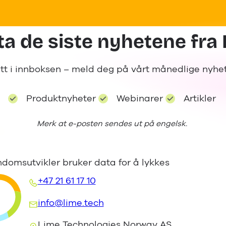
a de siste nyhetene fra
tt i innboksen – meld deg på vårt månedlige nyhetsb
Produktnyheter
Webinarer
Artikler
Merk at e-posten sendes ut på engelsk.
domsutvikler bruker data for å lykkes
+47 21 61 17 10
info@lime.tech
Lime Technologies Norway AS