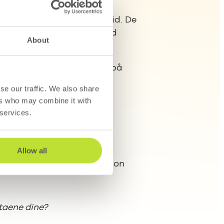
holde seg relevant over tid. De
ilpasset kommunikasjon med
About
 kommunikasjonen basert på
se our traffic. We also share
ers who may combine it with
n være mer relevant.
 services.
Allow all
sikrer at riktig informasjon
ataene dine?