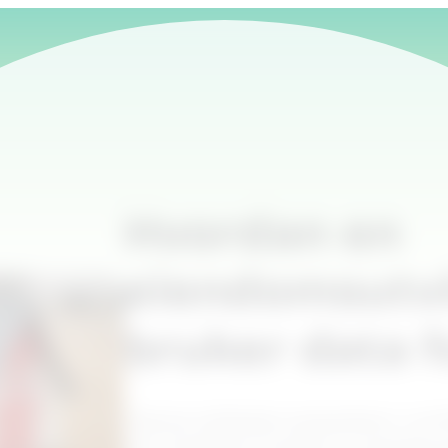
Hvordan en
eiendomsutvi
bruker data f
I denne artikkelen presenterer vi et 
som illustrerer hvordan en eiendomsu