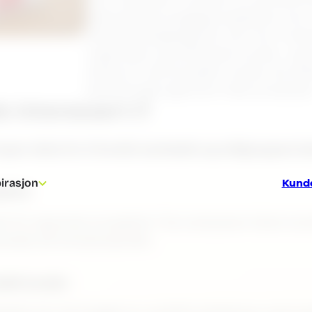
optimalisere byggeprosjektene sine.
Nordisk Boligbygg AS, som har innset
organisere og analysere kunde- og 
starte et nytt prosjekt, bruker de da
beslutninger gjennom hele prosesse
e interessert i?
 typer data for å forstå markedet og målgruppen be
Kund
irasjon
jekter
t for lignende prosjekter? De analyserer blant ann
g besøk på kampanjesider.
ielle kunder