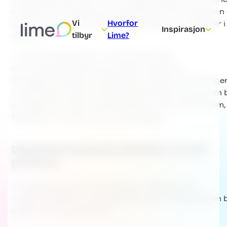
analyser fra våre egne bransjeeksperter gir rapporten
Vi
Hvorfor
unik oversikt over trender, utfordringer og muligheter i
Inspirasjon
tilbyr
Lime?
sektoren.
– For første gang kan vi vise et klart bilde
av hva disse sektorene prioriterer, både når
det gjelder faktiske investeringer og hvilke utfordringe
må håndtere. Det er en spennende rapport som gir en 
og detaljert innsikt i kritiske sektorer, sier Svante Holm,
Manager for Utility i Lime Technologies.
Digitalisering og kundefokus øverst
på listen
To tydelige mønstre fremkommer: digitalisering
og økt kundefokus. Samtidig varierer utviklingstakten 
mellom land og selskaper.