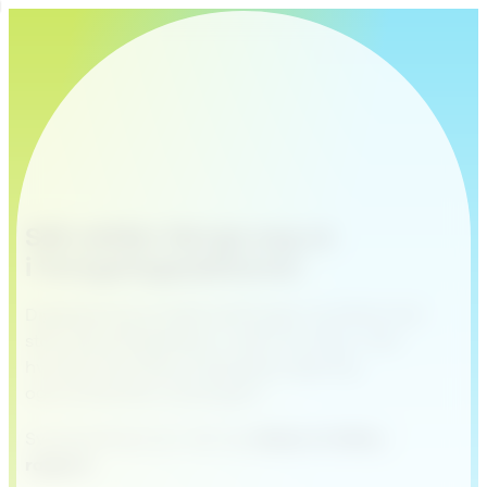
Slik skiller Norge seg ut
i
forsyningssektoren
Digitalisering, kundforventninger og effektivitet
står høyt på agendaen i utility-bransjen. Men
hvordan prioriterer selskapene egentlig,
og hva bremser utviklingen?
Svarene finner du i vår nye
State of Utility-
rapport
.