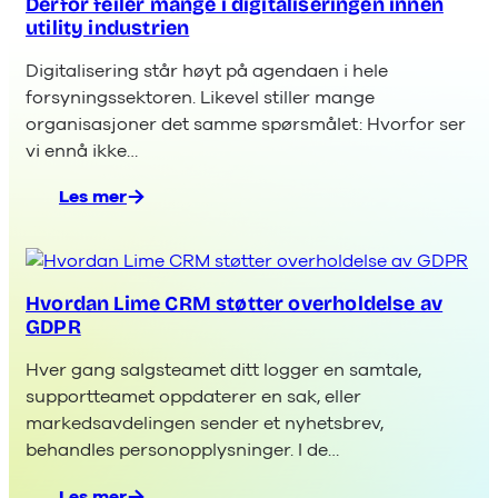
innen
Derfor feiler mange i digitaliseringen innen
utility industrien
automatisering
og
Digitalisering står høyt på agendaen i hele
AI
forsyningssektoren. Likevel stiller mange
organisasjoner det samme spørsmålet: Hvorfor ser
vi ennå ikke…
Les mer
:
Derfor
feiler
mange
Hvordan Lime CRM støtter overholdelse av
i
GDPR
digitaliseringen
innen
Hver gang salgsteamet ditt logger en samtale,
utility
supportteamet oppdaterer en sak, eller
industrien
markedsavdelingen sender et nyhetsbrev,
behandles personopplysninger. I de…
Les mer