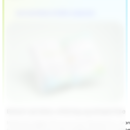
Last ned State of Utility-rapporten
Basert
på data, erfaring og ekspertise
Rapporten bygger på svar fra over 240 personer i bran
samt dybdeintervjuer med utvalgte selskaper. Kombin