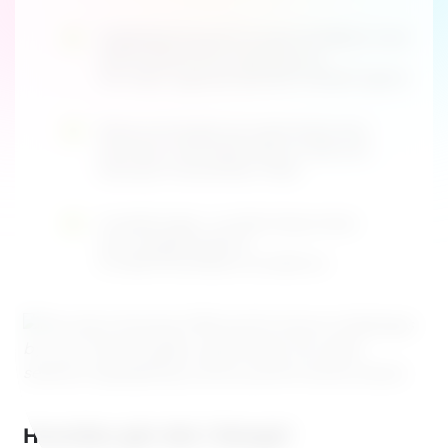
Digitalisering og IT er de områdene med
størst behov for utvikling, og
her skjer også de største investeringene.
Ressursmangel og organisatoriske
barrierer, ikke teknologi, er det som
bremser fremdriften mest.
Investeringer i ny teknologi anses
som avgjørende for
å møte fremtidens kundekrav.
Hvordan går det i Norge?