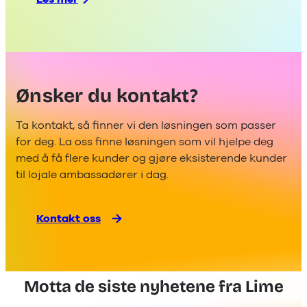
:
Hvordan
Lime
CRM
støtter
overholdelse
Ønsker du kontakt?
av
GDPR
Ta kontakt, så finner vi den løsningen som passer
for deg. La oss finne løsningen som vil hjelpe deg
med å få flere kunder og gjøre eksisterende kunder
til lojale ambassadører i dag.
Kontakt oss
Motta de siste nyhetene fra Lime