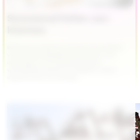
Succesverhalen van
klanten
Benieuwd hoe bedrijven als het jouwe profiteren
van Lime? Elke dag gebruiken bedrijven onze
oplossingen om hun bedrijfsvoering op
verschillende manieren te verbeteren. Laat je
inspireren door hun verhalen.