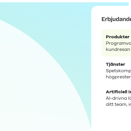
Erbjudand
Produkter
Programva
kundresan
Tjänster
Spetskompe
högprester
Artificiell 
AI-drivna 
ditt team, i