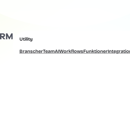
Utility
Branscher
Team
AI
Workflows
Funktioner
Integratio