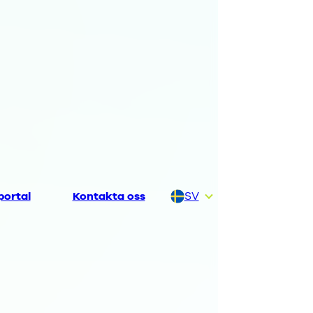
ortal
Kontakta oss
SV
DA
DE
EN
FI
NL