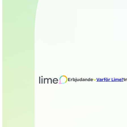
Erbjudande
Varför Lime?
I