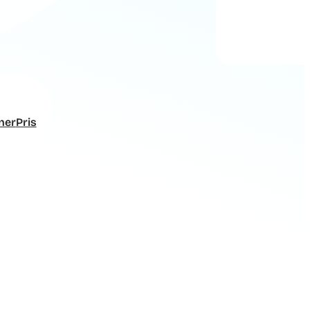
ner
Pris