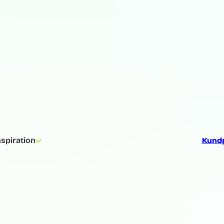
Kundp
nspiration