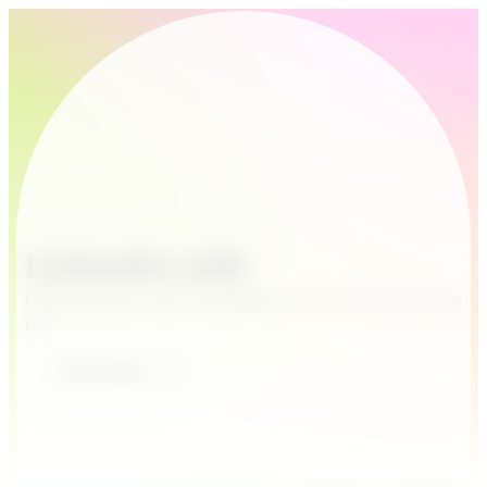
LinkedIn-sök
Hitta personer eller företag på LinkedIn direkt i Lime
Go.
Try it now