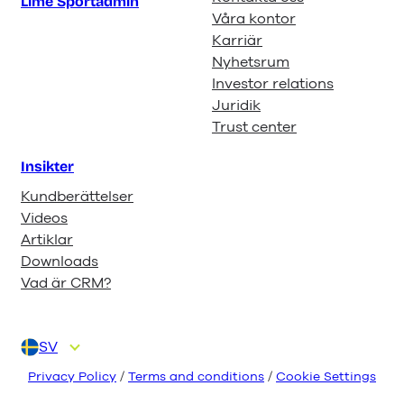
Lime Sportadmin
Våra kontor
Karriär
Nyhetsrum
Investor relations
Juridik
Trust center
Insikter
Kundberättelser
Videos
Artiklar
Downloads
Vad är CRM?
SV
DA
DE
EN
FI
NL
Privacy Policy
/
Terms and conditions
/
Cookie Settings