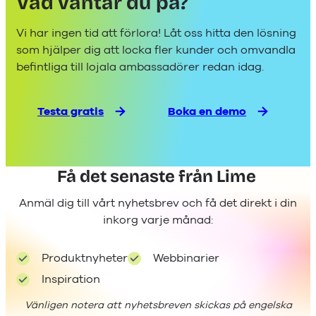
Vad väntar du på?
Vi har ingen tid att förlora! Låt oss hitta den lösning
som hjälper dig att locka fler kunder och omvandla
befintliga till lojala ambassadörer redan idag.
Testa gratis
Boka en demo
Få det senaste från Lime
Anmäl dig till vårt nyhetsbrev och få det direkt i din
inkorg varje månad:
Produktnyheter
Webbinarier
Inspiration
Vänligen notera att nyhetsbreven skickas på engelska