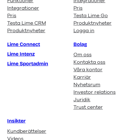
Funktioner
Integrationer
Integrationer
Pris
Pris
Testa Lime Go
Testa Lime CRM
Produktnyheter
Produktnyheter
Logga in
Lime Connect
Bolag
Lime Intenz
Om oss
Kontakta oss
Lime Sportadmin
Våra kontor
Karriär
Nyhetsrum
Investor relations
Juridik
Trust center
Insikter
Kundberättelser
Videos