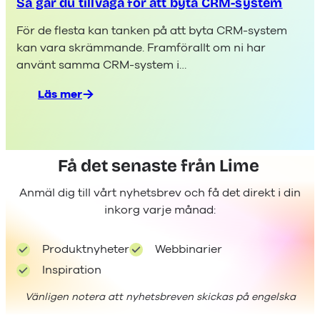
Så går du tillväga för att byta CRM-system
ett
proaktivt
För de flesta kan tanken på att byta CRM-system
säljteam
kan vara skrämmande. Framförallt om ni har
använt samma CRM-system i…
Läs mer
:
Så
går
du
Få det senaste från Lime
tillväga
för
Anmäl dig till vårt nyhetsbrev och få det direkt i din
att
inkorg varje månad:
byta
CRM-
system
Produktnyheter
Webbinarier
Inspiration
Vänligen notera att nyhetsbreven skickas på engelska