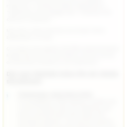
reaktionen:
”Vi behöver bättre integrationer”
,
”Systemet är för krångligt”
eller
”Vi behöver fler
demos av systemet.”
Men det är sällan tekniken som brister. Det är
beteendena runt den.
Om säljare inte upplever att CRM-systemet faktiskt
hjälper dem att vinna fler affärer kommer de inte
använda det. Oavsett hur bra systemet är.
Det som faktiskt krävs för att vända
situationen
Förändringen måste börja inifrån
En framgångsrik CRM-adoption handlar inte
om fler funktioner eller mer utbildning. Det
börjar med att förstå varför säljare inte
använder systemet – och vad som skulle få