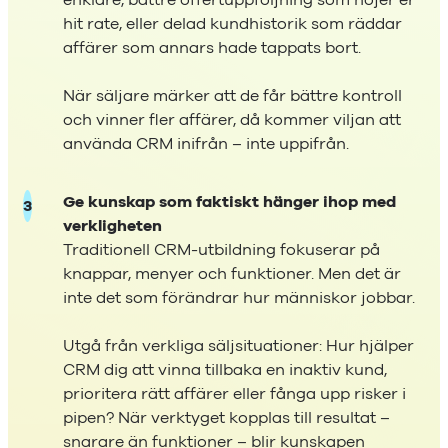
enklare, bättre offertuppföljning som höjer er
hit rate, eller delad kundhistorik som räddar
affärer som annars hade tappats bort.
När säljare märker att de får bättre kontroll
och vinner fler affärer, då kommer viljan att
använda CRM inifrån – inte uppifrån.
Ge kunskap som faktiskt hänger ihop med
verkligheten
Traditionell CRM-utbildning fokuserar på
knappar, menyer och funktioner. Men det är
inte det som förändrar hur människor jobbar.
Utgå från verkliga säljsituationer: Hur hjälper
CRM dig att vinna tillbaka en inaktiv kund,
prioritera rätt affärer eller fånga upp risker i
pipen? När verktyget kopplas till resultat –
snarare än funktioner – blir kunskapen