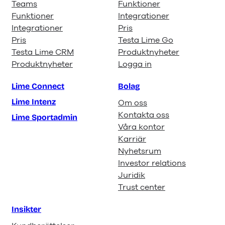
Teams
Funktioner
Funktioner
Integrationer
Integrationer
Pris
Pris
Testa Lime Go
Testa Lime CRM
Produktnyheter
Produktnyheter
Logga in
Lime Connect
Bolag
Lime Intenz
Om oss
Kontakta oss
Lime Sportadmin
Våra kontor
Karriär
Nyhetsrum
Investor relations
Juridik
Trust center
Insikter