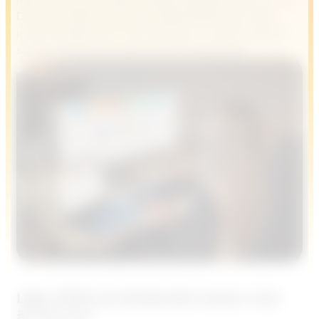
Det som oftare skaver är ledarskapet och vilka
interna beteenden. Här förklarar vi varför det blir
så, och vad du kan göra för att vända det.
Lågt CRM-användande kostar mer
än du tror