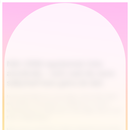
När CRM-systemet inte
används – och vad du som
säljchef kan göra åt det
Ni har ett CRM och ni har datan, men ändå uteblir
den effekt ni förväntar er. Istället har ni ojämn
användning och data som ni inte vågar luta er mot
fullt i viktiga beslut.
Men vet du vad? Det är sällan systemet som brister.