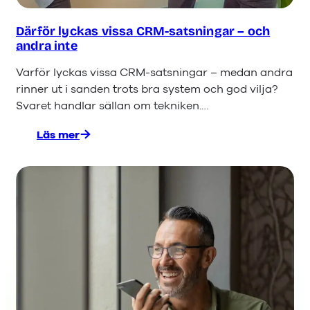
Därför lyckas vissa CRM-satsningar – och
andra inte
Varför lyckas vissa CRM-satsningar – medan andra
rinner ut i sanden trots bra system och god vilja?
Svaret handlar sällan om tekniken.…
Läs mer
:
Därför
lyckas
vissa
CRM-
satsningar
–
och
andra
inte