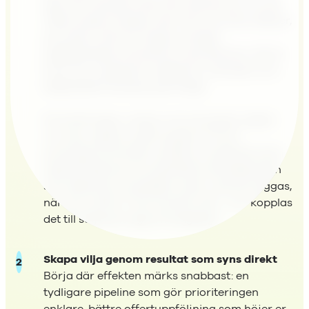
dem att vilja göra det. När teamet ser hur ett
CRM-system hjälper dem att vinna fler affärer,
prioritera rätt och slippa onödigt
dubbelarbete, förändras motivationen. Det är
först när värdet blir tydligt för individen som
beteendet förändras på riktigt.
Förväntningar, rutiner och processer spelar
roll men inget av det fungerar förrän
användarna förstår värdet av systemet. Som
säljchef behöver du identifiera de beteenden
som påverkar resultaten mest: vad ska loggas,
när och varför? Och framför allt – hur kopplas
det till säljarens egna framgång?
Skapa vilja genom resultat som syns direkt
Börja där effekten märks snabbast: en
tydligare pipeline som gör prioriteringen