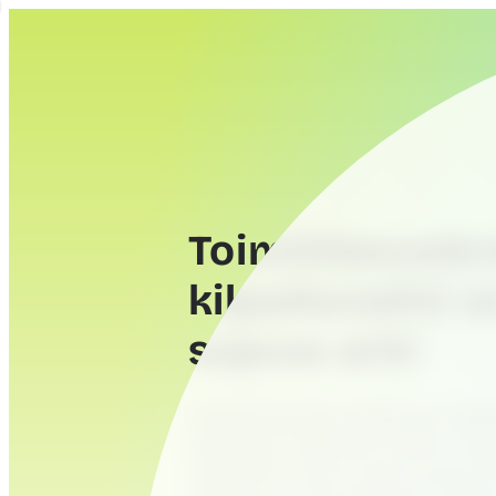
Toimitilavuok
kilpailuvaltti 
sujuva arki
Kiinteistöalalla asiakkaat odot
sijaintia ja sopivaa hintaa. To
useammin siitä, kuinka sujuvak