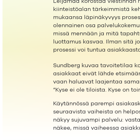
Leijamaa korostaa viestinnän 
kiinteistöalan tärkeimmistä ke
mukaansa läpinäkyvyys prosess
olennainen osa palvelukokemus
missä mennään ja mitä tapaht
luottamus kasvaa. Ilman sitä j
prosessi voi tuntua asiakkaast
Sundberg kuvaa tavoitetilaa ko
asiakkaat eivät lähde etsimää
vaan haluavat laajentaa sama
”Kyse ei ole tiloista. Kyse on to
Käytännössä parempi asiakaskok
seuraavista vaiheista on helpos
näkyy sujuvampi palvelu: vasta
näkee, missä vaiheessa asiakk