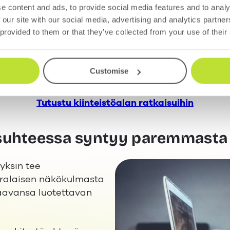
uden tilanne, sopimukset, yhteydenotot, avoimet as
e content and ads, to provide social media features and to analy
 our site with our social media, advertising and analytics partn
 provided to them or that they’ve collected from your use of their
oimitilavuokrauksesta sujuvamp
yrityksiä hallitsemaan asiakkuuksia, vuokralaisvie
Customise
Tutustu kiinteistöalan ratkaisuihin
uhteessa syntyy paremmasta 
yksin tee
kralaisen näkökulmasta
aavansa luotettavan