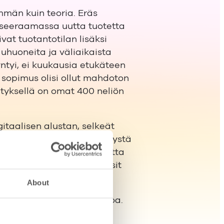
män kuin teoria. Eräs
nseeraamassa uutta tuotetta
vat tuotantotilan lisäksi
eluhuoneita ja väliaikaista
syntyi, ei kuukausia etukäteen
 sopimus olisi ollut mahdoton
tyksellä on omat 400 neliön
gitaalisen alustan, selkeät
 Leijamaa täydentää näkemystä
aan manuaalisestikin. Mutta
estelmät ja selkeät prosessit
About
 paljon hallittavaa tietoa.
, vuokraajan täytyy nähdä