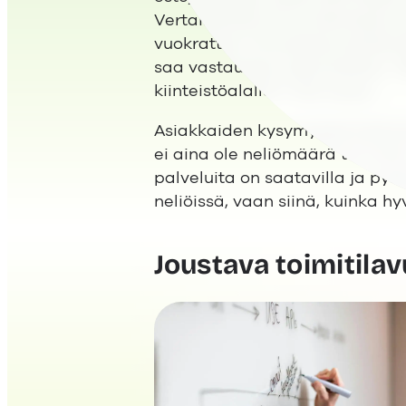
Vertailukohta oli jo olemassa 
vuokrattua minuutissa puhelime
saa vastauksen sekunneissa. ”
kiinteistöalalla?” hän kysyy.
Asiakkaiden kysymykset kertov
ei aina ole neliömäärä tai hint
palveluita on saatavilla ja pys
neliöissä, vaan siinä, kuinka hy
Joustava toimitila