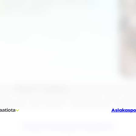
 selkeästi viestitään ja miten hyvin
minnan muutoksiin.
pacen
Benjamin Sundberg
tarkastelevat aihetta k
ia on selvä: joustava toimitilamalli ei synny vai
 palvelusta, jotka tekevät vuokrasuhteesta asiakk
Asiakaspo
aatiota
Tutustu kiinteistöalan ratkaisuihin