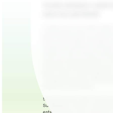
Vuokralaisen odotu
seuraa perässä
Limellä on yli 30 vuoden kokemu
asiakashallinnasta, ja Leijama
miten asiakkaiden odotukset o
mukaansa asiakkaan odotukse
selvästi, mutta monessa organi
eivät ole pysyneet perässä. ”Kii
tilanteita, joissa asiat etenev
täysin oikein, mutta asiakkaan 
Yksinkertaisesti siksi, että asia
tapahtuu”, hän toteaa.
Sama havainto näkyi myös Any
Sundbergin mukaan vuokrauspro
estejuoksulta, jossa aina löytyi