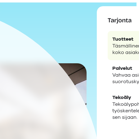
Tarjonta
Tuotteet
Täsmälline
koko asiak
Palvelut
Vahvaa as
suorotusky
Tekoäly
Tekoälypohj
työskentele
sen sijaan.