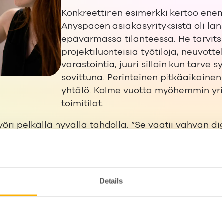
Konkreettinen esimerkki kertoo enem
Anyspacen asiakasyrityksistä oli la
epävarmassa tilanteessa. He tarvitsi
projektiluonteisia työtiloja, neuvott
varastointia, juuri silloin kun tarve 
sovittuna. Perinteinen pitkäaikainen
yhtälö. Kolme vuotta myöhemmin yri
toimitilat.
öri pelkällä hyvällä tahdolla. ”Se vaatii vahvan di
joka on aidosti tavoitettavissa”, Sundberg sanoo.
: ”Yksittäisiä joustavia sopimuksia pystyy hoitam
vuus ratkaisee. Siinä kohtaa tarvitaan toimivat järj
Details
arhaimmillaan helppoutena, mutta sen taustalla on
arjota nopeaa palvelua ja ajantasaista viestintää