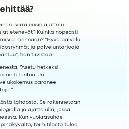
ehittää?
en: siirrä ensin ajattelu
siat etenevät? Kuinka nopeasti
ää missä mennään? ”Hyvä palvelu
sidosryhmät ja palveluntarjoaja
ahtuu”, hän tiivistää.
nestä, ”Asetu hetkeksi
iointi tuntuu. Jo
lvelukokemus paranee
teja.”
lkästä tahdosta. Se rakennetaan
logialla ja ajattelulla, jossa
iheessa. Kun vuokrasuhde
pinäkyvältä, toimitilasta tulee