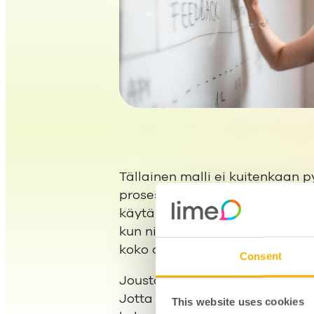
Tällainen malli ei kuitenkaan py
prosessit ja asiakaspalvelun, 
käytännön kokemusten pohjalta
kun niitä tulee paljon, hallitta
koko organisaatiossa.”
Consent
Joustavuus näkyy asiakkaalle p
Jotta vuokralaiselle voidaan t
This website uses cookies