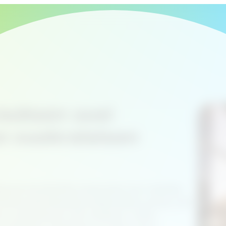
rauksen uusi
on vuokralaisen
tavat toimitiloilta enemmän kuin neliöitä,
imitilavuokrauksessa kilpailuetua syntyy yhä
si vuokralaisen arki koetaan: miten