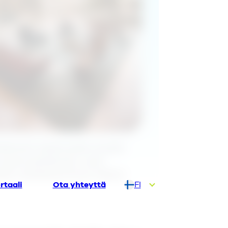
äytännön kokemusten kautta.
n sopimusehdoista, vaan
aalle mahdollisimman helpon.
rtaali
Ota yhteyttä
FI
DA
DE