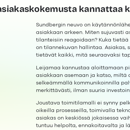
 asiakaskokemusta kannattaa k
Sundbergin neuvo on käytännönlähein
asiakkaan arkeen. Miten sujuvasti a
tilanteisiin reagoidaan? Kuka tiet
on tilannekuvan hallintaa. Asiakas, 
tietävät kaikki, mitä seuraavaksi tap
Leijamaa kannustaa aloittamaan pie
asiakkaan asemaan ja katso, miltä as
selkeämmällä kommunikoinnilla pa
merkittävästi, ilman suuria investoin
Joustava toimitilamalli ei synny pe
oikeilla prosesseilla, toimivalla tekno
asiakas on keskiössä jokaisessa va
tuntuu helpolta, ennakoitavalta ja lä