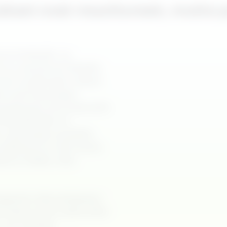
kset ovat muuttuneet, mutta pr
s kiinteistö- ja
a on seurannut läheltä,
vat muuttuneet. Hänen
t ovat kasvaneet
saatiossa toimintamallit
nteistöalalla on
ät vuokraajan puolelta
kokemus on silti huono.
kas ei tiedä, mitä
spacen alkuvaiheessa.
sessi tuntui jatkuvalta
 uusi hidaste.