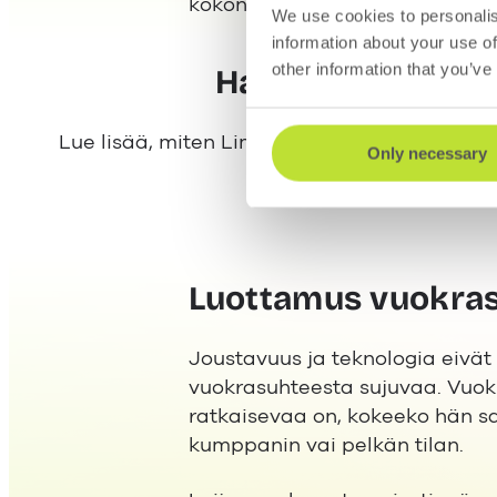
kokonaisuus selkeästi: asiakku
We use cookies to personalis
information about your use of
other information that you’ve
Haluatko tehdä t
Lue lisää, miten Lime auttaa kiinteistöalan 
Only necessary
Luottamus vuokras
Joustavuus ja teknologia eivät 
vuokrasuhteesta sujuvaa. Vuo
ratkaisevaa on, kokeeko hän s
kumppanin vai pelkän tilan.