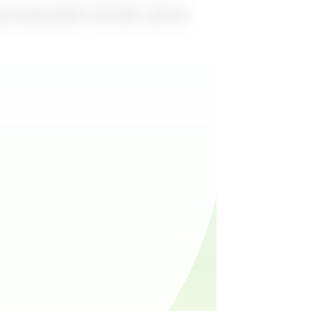
EN
osessit eivät aina
NL
NO
SV