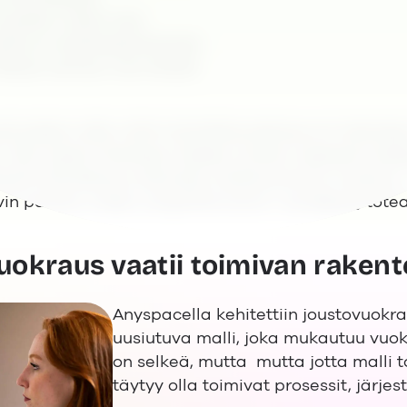
muualla: auton saa
lla ja asiakaspalvelusta
Miksei samaa voisi tehdä
at paljon siitä, mihin toimitilavuokraus on meno
a. Sen sijaan halutaan tietää, kuinka nopeasti sis
tyykö tilaratkaisu elämään liiketoiminnan mukana. ”
vin palvelu niiden ympärillä toimii”, Sundberg tote
vuokraus vaatii toimivan raken
Anyspacella kehitettiin joustovuokr
uusiutuva malli, joka mukautuu vuok
on selkeä, mutta mutta jotta malli to
täytyy olla toimivat prosessit, järje