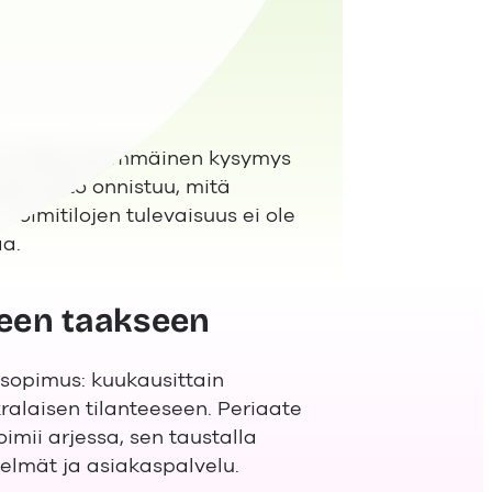
ssa. Enää ensimmäinen kysymys
äänmuutto onnistuu, mitä
Toimitilojen tulevaisuus ei ole
aa.
teen taakseen
asopimus: kuukausittain
ralaisen tilanteeseen. Periaate
imii arjessa, sen taustalla
stelmät ja asiakaspalvelu.