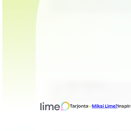
nopeasti asiat etenevät, kuinka
tilaratkaisu mukautuu liiketoi
Limen
Henri Leijamaa
ja Anys
Molempien näkökulmasta yksi as
prosesseista, teknologiasta ja
Tarjonta
Miksi Lime?
Inspir