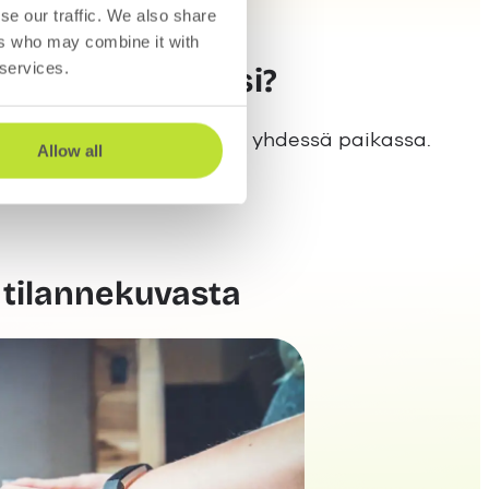
iat ja seuraavat vaiheet.
se our traffic. We also share
ers who may combine it with
 services.
aa asiakkaillesi?
stintää ja arjen prosesseja yhdessä paikassa.
Allow all
tilannekuvasta