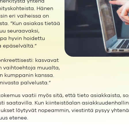
merkitystä yhtenä
hityskohteista. Hänen
in eri vaiheissa on
ta. ”Kun asiakas tietää
uu seuraavaksi,
opa hyvin hoidettu
a epäselvältä.”
nkreettisesti: kasvavat
n vaihtoehtoja muualta,
n kumppanin kanssa.
imivasta palvelusta.”
emus vaatii myös sitä, että tieto asiakkaista, so
ti saatavilla. Kun kiinteistöalan asiakkuudenhalli
ukset löytyvät nopeammin, viestintä pysyy yhtenä
uus etenee.